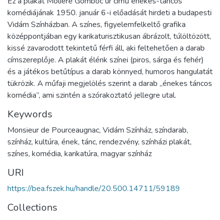
Ez a plakát Molière Gömböc úr című énekes-táncos
komédiájának 1950. január 6-i előadását hirdeti a budapesti
Vidám Színházban. A színes, figyelemfelkeltő grafika
középpontjában egy karikaturisztikusan ábrázolt, túlöltözött,
kissé zavarodott tekintetű férfi áll, aki feltehetően a darab
címszereplője. A plakát élénk színei (piros, sárga és fehér)
és a játékos betűtípus a darab könnyed, humoros hangulatát
tükrözik. A műfaji megjelölés szerint a darab „énekes táncos
komédia”, ami szintén a szórakoztató jellegre utal.
Keywords
Monsieur de Pourceaugnac, Vidám Színház, színdarab,
színház, kultúra, ének, tánc, rendezvény, színházi plakát,
színes, komédia, karikatúra, magyar színház
URI
https://bea.fszek.hu/handle/20.500.14711/59189
Collections