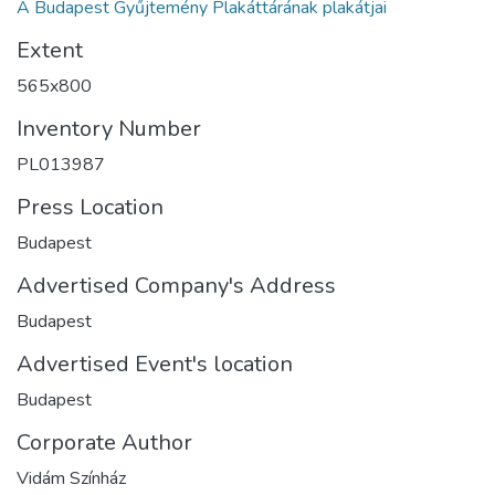
A Budapest Gyűjtemény Plakáttárának plakátjai
Extent
565x800
Inventory Number
PL013987
Press Location
Budapest
Advertised Company's Address
Budapest
Advertised Event's location
Budapest
Corporate Author
Vidám Színház