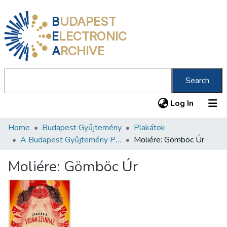
B
UDAPEST
E
LECTRONIC
A
RCHIVE
Search
(current
Log In
Home
Budapest Gyűjtemény
Plakátok
Communities & Collections
A Budapest Gyűjtemény Plakáttárának plakátjai
Moliére: Gömböc Úr
All of DSpace
Moliére: Gömböc Úr
Statistics
About us