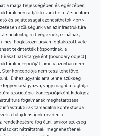
lmat a maga teljességében és egészében;
struktúrák nem adják kezünkbe a társadalom
ató és sajátosságai azonosíthatók.<br/>
zetesen szükségünk van az infrastruktúra
 társadalmilag mit végeznek, csinálnak,
t nincs. Foglalkozni ugyan foglakozott vele
nensét tekintették központinak, a
ruktúrákat határtárgyként [boundary object]
rastruktúrakoncepcióját, amely azonban nem
, Star koncepciója nem teszi lehetővé,
sünk. Ehhez ugyanis arra lenne szükség,
be legyen beágyazva, vagy magába foglalja
ktúra szociológiai koncepciójaként kidolgoz,
rastruktúra fogalmának meghatározása,
az infrastruktúrák társadalmi kontextusba
Ezek a tulajdonságok röviden a
z, rendelkezésre fog állni, amikor szükség
 másokat hátráltatnak, megnehezítenek,