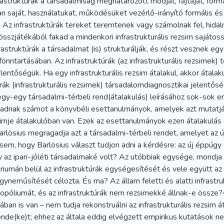
rastruktúrák a társadalmiság meghatározott módját, fajtáját, form
an saját, használatukat, működésüket vezérlő-irányító formális é
 Az infrastruktúrák tereket teremtenek vagy számolnak fel, hidal
sszjátékából fakad a mindenkori infrastrukturális rezsim sajátoss
frastruktúrák a társadalmat (is) strukturálják, és részt vesznek eg
ntartásában. Az infrastruktúrák (az infrastrukturális rezsimek) 
elentőségük. Ha egy infrastrukturális rezsim átalakul, akkor átalak
úrák (infrastrukturális rezsimek) társadalomdiagnosztikai jelentős
egy-egy társadalmi-térbeli rend(átalakulás) leírásához sok-sok e
 adnak számot a könyvbéli esettanulmányok, amelyek azt mutatják:
zsimje átalakulóban van. Ezek az esettanulmányok ezen átalakulás
lösius megragadja azt a társadalmi-térbeli rendet, amelyet az új
m, hogy Barlösius választ tudjon adni a kérdésre: az új éppúgy e
 az ipari-jóléti társadalmaké volt? Az utóbbiak egysége, mondja B
óriumán belül az infrastruktúrák egységesítését és vele együtt az 
yneműsítését célozta. És ma? Az állam feletti és alatti infrastr
nopóliumát, és az infrastruktúrák nem rezsimekké állnak-e össze?
ában is van – nem tudja rekonstruálni az infrastrukturális rezsim 
rende(ke)t; ehhez az általa eddig elvégzett empirikus kutatások 