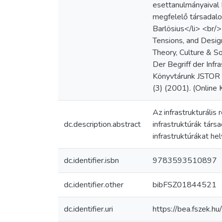
esettanulmányaival B
megfelelő társadalo
Barlösius</li> <br/
Tensions, and Design
Theory, Culture & So
Der Begriff der Infr
Könyvtárunk JSTOR ad
(3) (2001). (Online
Az infrastrukturáli
dc.description.abstract
infrastruktúrák társ
infrastruktúrákat h
dc.identifier.isbn
9783593510897
dc.identifier.other
bibFSZ01844521
dc.identifier.uri
https://bea.fszek.