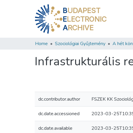
B
UDAPEST
E
LECTRONIC
A
RCHIVE
Home
Szociológiai Gyűjtemény
Infrastrukturális 
dc.contributor.author
FSZEK KK Szociológ
dc.date.accessioned
2023-03-25T10:3
dc.date.available
2023-03-25T10:3