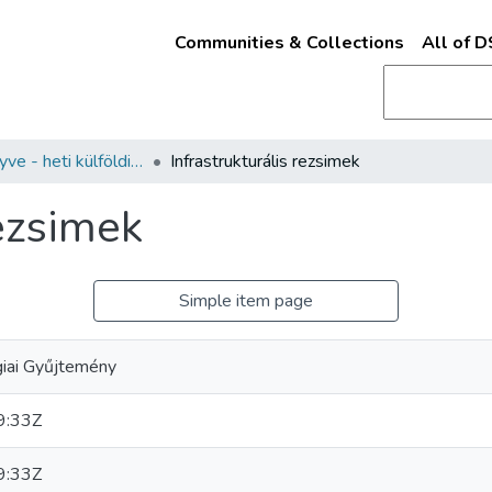
Communities & Collections
All of 
A hét könyve - heti külföldi szakirodalmi ajánló
Infrastrukturális rezsimek
rezsimek
Simple item page
iai Gyűjtemény
9:33Z
9:33Z