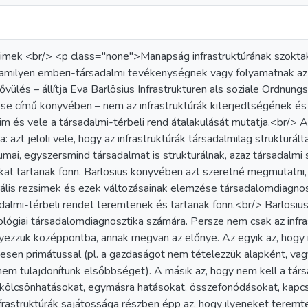
ezsimek <br/> <p class="none">Manapság infrastruktúrának szoktak
lamilyen emberi-társadalmi tevékenységnek vagy folyamatnak az a
ővülés – állítja Eva Barlösius Infrastrukturen als soziale Ordnungs
se című könyvében – nem az infrastruktúrák kiterjedtségének é
zsim és vele a társadalmi-térbeli rend átalakulását mutatja.<br/> A
: azt jelöli vele, hogy az infrastruktúrák társadalmilag strukturált
mai, egyszersmind társadalmat is strukturálnak, azaz társadalmi 
ákat tartanak fönn. Barlösius könyvében azt szeretné megmutatni,
urális rezsimek és ezek változásainak elemzése társadalomdiagnos
adalmi-térbeli rendet teremtenek és tartanak fönn.<br/> Barlösius 
iológiai társadalomdiagnosztika számára. Persze nem csak az infras
elyezzük középpontba, annak megvan az előnye. Az egyik az, hogy 
esen primátussal (pl. a gazdaságot nem tételezzük alapként, vagy
em tulajdonítunk elsőbbséget). A másik az, hogy nem kell a tá
kölcsönhatásokat, egymásra hatásokat, összefonódásokat, kapcs
nfrastruktúrák sajátossága részben épp az, hogy ilyeneket teremt