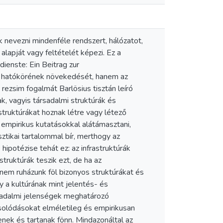
 nevezni mindenféle rendszert, hálózatot,
lapját vagy feltételét képezi. Ez a
dienste: Ein Beitrag zur
s hatókörének növekedését, hanem az
 rezsim fogalmát Barlösius tisztán leíró
ak, vagyis társadalmi struktúrák és
struktúrákat hoznak létre vagy létező
 empirikus kutatásokkal alátámasztani,
ztikai tartalommal bír, merthogy az
hipotézise tehát ez: az infrastruktúrák
truktúrák teszik ezt, de ha az
nem ruházunk föl bizonyos struktúrákat és
 a kultúrának mint jelentés- és
rsadalmi jelenségek meghatározó
olódásokat elméletileg és empirikusan
enek és tartanak fönn. Mindazonáltal az