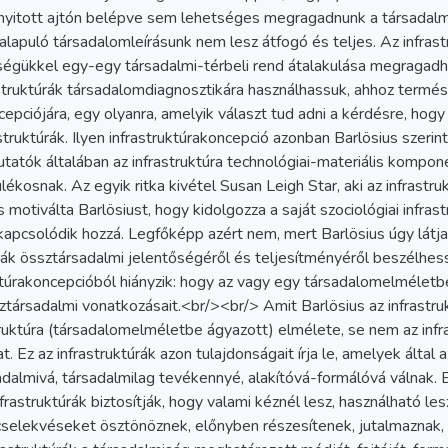
al nyitott ajtón belépve sem lehetséges megragadnunk a társada
 alapuló társadalomleírásunk nem lesz átfogó és teljes. Az infra
tségükkel egy-egy társadalmi-térbeli rend átalakulása megragadh
struktúrák társadalomdiagnosztikára használhassuk, ahhoz termés
cepciójára, egy olyanra, amelyik választ tud adni a kérdésre, hogy
astruktúrák. Ilyen infrastruktúrakoncepció azonban Barlösius szerin
kutatók általában az infrastruktúra technológiai-materiális kompo
ulékosnak. Az egyik ritka kivétel Susan Leigh Star, aki az infrast
a és motiválta Barlösiust, hogy kidolgozza a saját szociológiai inf
 kapcsolódik hozzá. Legfőképp azért nem, mert Barlösius úgy látja
úrák össztársadalmi jelentőségéről és teljesítményéről beszélhes
ruktúrakoncepcióból hiányzik: hogy az vagy egy társadalomelmélet
sztársadalmi vonatkozásait.<br/><br/> Amit Barlösius az infrastru
truktúra (társadalomelméletbe ágyazott) elmélete, se nem az inf
. Ez az infrastruktúrák azon tulajdonságait írja le, amelyek által 
dalmivá, társadalmilag tevékennyé, alakítóvá-formálóvá válnak. 
frastruktúrák biztosítják, hogy valami kéznél lesz, használható les
 cselekvéseket ösztönöznek, előnyben részesítenek, jutalmaznak,