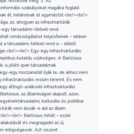
áját testesítik meg. 3. Az
s informális szabályokat magába foglaló
nak át, határolnak el egymástól.<br/><br/>
ága, az, ahogyan az infrastruktúrák
y-egy társadalmi-térbeli rend
tehát rendszolgálatot teljesítenek – ebben
ul a társadalmi-térbeli rend is – ebből
ége.<br/><br/> Egy-egy infrastrukturális
mpirikus kutatás szükséges. A Barlösius
 a jóléti-ipari társadalmak
 egy-egy mozzanatát írják le, de ahhoz nem
 infrastrukturális rezsim teremt. És nem
gy átfogó-uralkodó infrastrukturális
arlösius, az államiságon alapult, azon,
egyénektársadalmi, kulturális és politikai
uktúrák nem ássák-e alá az állam
<br/><br/> Barlösius tehát – ezzel
átalakulását és megragadni az új
nem elégségesek. Azt viszont