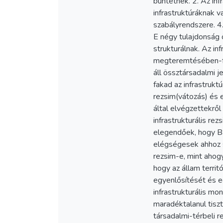
büntetnek. 2. Az inf
infrastruktúráknak v
szabályrendszere. 4.
E négy tulajdonság ö
strukturálnak. Az in
megteremtésében-fön
áll össztársadalmi j
fakad az infrastrukt
rezsim(vátozás) és 
által elvégzettekről
infrastrukturális re
elegendőek, hogy Bar
elégségesek ahhoz se
rezsim-e, mint ahogy
hogy az állam territ
egyenlősítését és eg
infrastrukturális mo
maradéktalanul tiszt
társadalmi-térbeli 