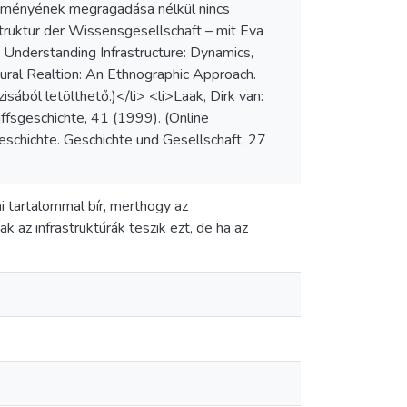
esítményének megragadása nélkül nincs
truktur der Wissensgesellschaft – mit Eva
 Understanding Infrastructure: Dynamics,
tural Realtion: An Ethnographic Approach.
sából letölthető.)</li> <li>Laak, Dirk van:
iffsgeschichte, 41 (1999). (Online
geschichte. Geschichte und Gesellschaft, 27
i tartalommal bír, merthogy az
 az infrastruktúrák teszik ezt, de ha az