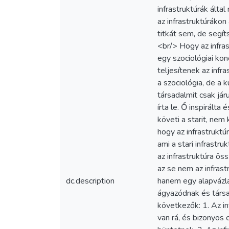
infrastruktúrák ált
az infrastruktúrákon
titkát sem, de segí
<br/> Hogy az infra
egy szociológiai kon
teljesítenek az infr
a szociológia, de a 
társadalmit csak jár
írta le. Ő inspirált
követi a starit, nem
hogy az infrastrukt
ami a stari infrast
az infrastruktúra ös
az se nem az infras
dc.description
hanem egy alapvázlat
ágyazódnak és társa
következők: 1. Az in
van rá, és bizonyos