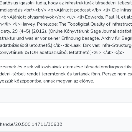
arlösius igazolni tudja, hogy az infrastruktúrák társadalmi telj
mdiagnózis.<br/><br/> <b>Ajánlott podcast:</b> <li> Die Infras
> <b>Ajánlott olvasmányok</b>: <ul> <li>Edwards, Paul N. et al.:
</li> <li>Harvey, Penelope: The Topoligical Quality of Infrastruc
ciety, 29 (4–5) (2012). (Online Könyvtárunk Sage Journal adatbázi
astruktur und was er vor seiner Erfindung besagte. Archiv für Begr
atbázisából letölthető.)</li> <li>Laak, Dirk van: Infra-Struktur
 Könyvtárunk JSTOR adatbázisából letölthető.)</li> </ul> </p>
s rezsimek és ezek változásainak elemzése társadalomdiagnosztika
adalmi-térbeli rendet teremtenek és tartanak fönn. Persze nem csak
elyezzük középpontba, annak megvan az előnye.
hu/handle/20.500.14711/30638