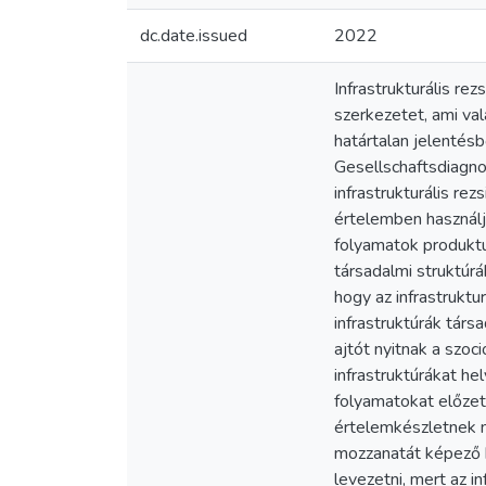
dc.date.issued
2022
Infrastrukturális r
szerkezetet, ami va
határtalan jelentésb
Gesellschaftsdiagno
infrastrukturális re
értelemben használja
folyamatok produktu
társadalmi struktúr
hogy az infrastrukt
infrastruktúrák társ
ajtót nyitnak a szoc
infrastruktúrákat h
folyamatokat előzet
értelemkészletnek n
mozzanatát képező 
levezetni, mert az i