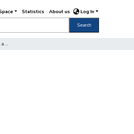
DSpace
Statistics
About us
Log In
Search
Földalattin a Fehér úttól a Deák térig