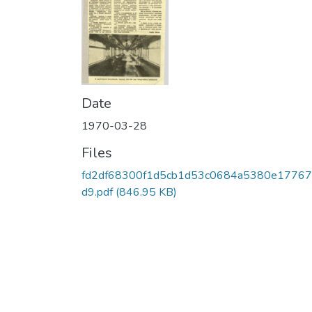
Date
1970-03-28
Files
fd2df68300f1d5cb1d53c0684a5380e17767
d9.pdf
(846.95 KB)