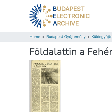
B
UDAPEST
E
LECTRONIC
A
RCHIVE
Home
Budapest Gyűjtemény
Különgyűjt
Földalattin a Fehér