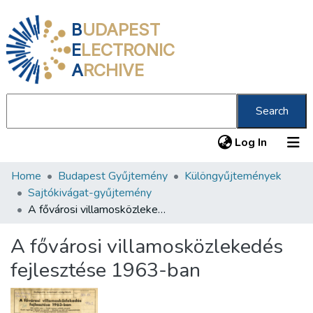
B
UDAPEST
E
LECTRONIC
A
RCHIVE
Search
(current
Log In
Home
Budapest Gyűjtemény
Különgyűjtemények
Communities & Collections
Sajtókivágat-gyűjtemény
All of DSpace
A fővárosi villamosközlekedés fejlesztése 1963-ban
Statistics
A fővárosi villamosközlekedés
About us
fejlesztése 1963-ban