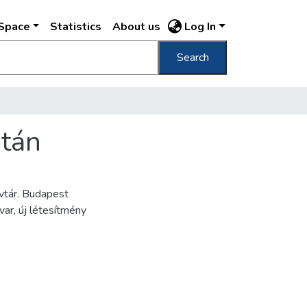
DSpace
Statistics
About us
Log In
Search
után
vtár. Budapest
var, új létesítmény