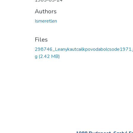
1905-05-24
Authors
Ismeretlen
Files
298746_Leanykautcailkpovodabolcsode1971.
g
(2.42 MB)