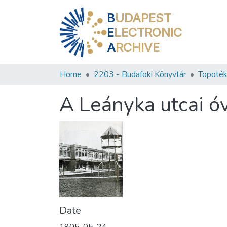
B
UDAPEST
E
LECTRONIC
A
RCHIVE
Home
2203 - Budafoki Könyvtár
Topoték
A Leányka utcai ó
Date