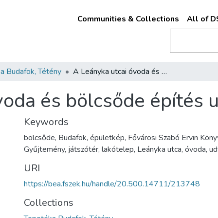
Communities & Collections
All of 
a Budafok, Tétény
A Leányka utcai óvoda és bölcsőde építés után
voda és bölcsőde építés 
Keywords
bölcsőde, Budafok, épületkép, Fővárosi Szabó Ervin Köny
Gyűjtemény, játszótér, lakótelep, Leányka utca, óvoda, ud
URI
https://bea.fszek.hu/handle/20.500.14711/213748
Collections