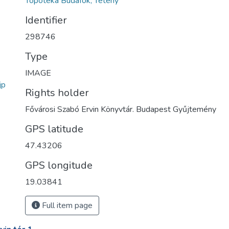
Topotéka Budafok, Tétény
Identifier
298746
Type
IMAGE
jp
Rights holder
Fővárosi Szabó Ervin Könyvtár. Budapest Gyűjtemény
GPS latitude
47.43206
GPS longitude
19.03841
Full item page