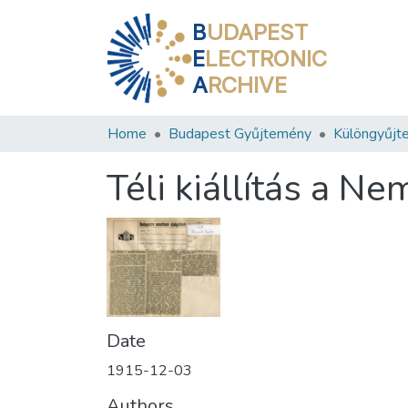
B
UDAPEST
E
LECTRONIC
A
RCHIVE
Home
Budapest Gyűjtemény
Különgyűjt
Téli kiállítás a N
Date
1915-12-03
Authors