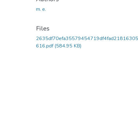
m. e.
Files
2635df70efa35579454719df4fad2181630
616.pdf
(584.95 KB)