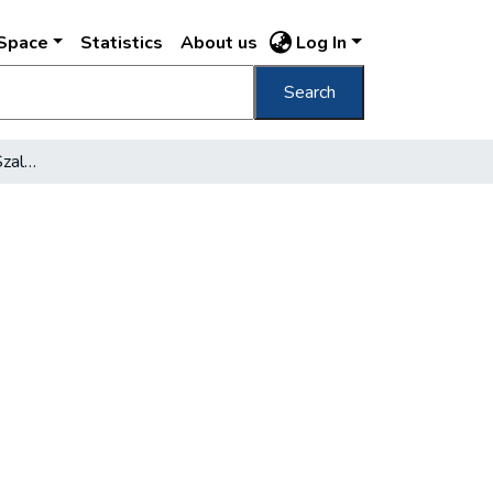
DSpace
Statistics
About us
Log In
Search
Téli kiállítás a Nemzeti Szalonban