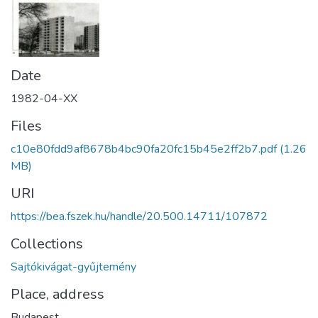
Date
1982-04-XX
Files
c10e80fdd9af8678b4bc90fa20fc15b45e2ff2b7.pdf
(1.26
MB)
URI
https://bea.fszek.hu/handle/20.500.14711/107872
Collections
Sajtókivágat-gyűjtemény
Place, address
Budapest