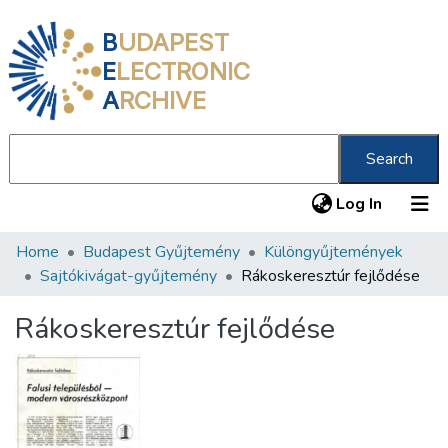
B
UDAPEST
E
LECTRONIC
A
RCHIVE
Search
(current
Log In
Home
Budapest Gyűjtemény
Különgyűjtemények
Communities & Collections
Sajtókivágat-gyűjtemény
Rákoskeresztúr fejlődése
All of DSpace
Rákoskeresztúr fejlődése
Statistics
About us