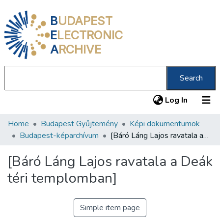
B
UDAPEST
E
LECTRONIC
A
RCHIVE
Search
(current
Log In
Home
Budapest Gyűjtemény
Képi dokumentumok
Communities & Collections
Budapest-képarchívum
[Báró Láng Lajos ravatala a Deák téri templomban]
All of DSpace
[Báró Láng Lajos ravatala a Deák
Statistics
téri templomban]
About us
Simple item page