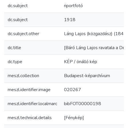
dc.subject
riportfotó
dc.subject
1918
dc.subject.other
Láng Lajos (közgazdász) (184
dc.title
[Báró Láng Lajos ravatala a Deá
dc.type
KÉP / önálló kép
meszl.collection
Budapest-képarchívum
meszl.identifier.image
020267
meszl.identifier.localmarc
bibFOT00000198
meszl.technical.details
[Fénykép]