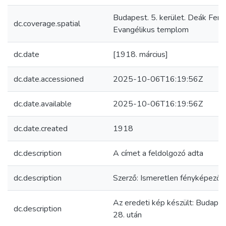
Budapest. 5. kerület. Deák Feren
dc.coverage.spatial
Evangélikus templom
dc.date
[1918. március]
dc.date.accessioned
2025-10-06T16:19:56Z
dc.date.available
2025-10-06T16:19:56Z
dc.date.created
1918
dc.description
A címet a feldolgozó adta
dc.description
Szerző: Ismeretlen fényképező
Az eredeti kép készült: Budapes
dc.description
28. után