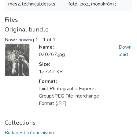
meszl.technical.details
fotó :,poz., monokróm ;
Files
Original bundle
Now showing
1 - 1 of 1
Name:
Down
020267.jpg
load
Size:
127.42 KB
Format:
Joint Photographic Experts
Group/JPEG File Interchange
Format (JFIF)
Collections
Budapest-képarchívum