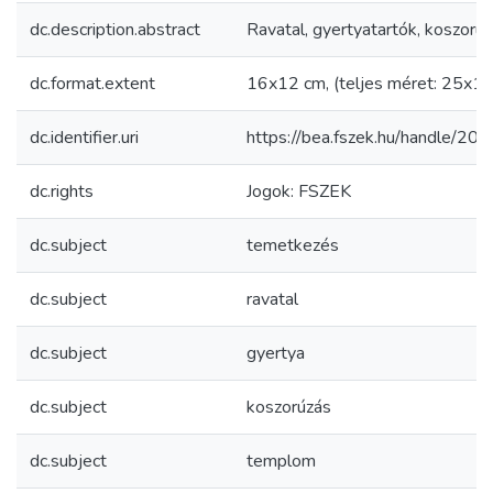
dc.description.abstract
Ravatal, gyertyatartók, koszorú
dc.format.extent
16x12 cm, (teljes méret: 25x18
dc.identifier.uri
https://bea.fszek.hu/handle/2
dc.rights
Jogok: FSZEK
dc.subject
temetkezés
dc.subject
ravatal
dc.subject
gyertya
dc.subject
koszorúzás
dc.subject
templom