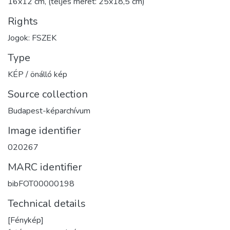
16x12 cm, (teljes méret: 25x18,5 cm)
Rights
Jogok: FSZEK
Type
KÉP / önálló kép
Source collection
Budapest-képarchívum
Image identifier
020267
MARC identifier
bibFOT00000198
Technical details
[Fénykép]