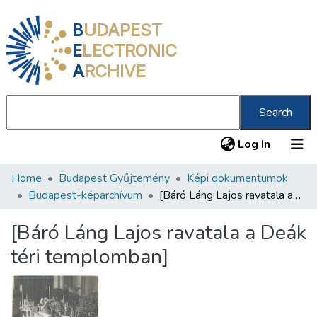
B
UDAPEST
E
LECTRONIC
A
RCHIVE
Search
(current
Log In
Home
Budapest Gyűjtemény
Képi dokumentumok
Communities & Collections
Budapest-képarchívum
[Báró Láng Lajos ravatala a Deák téri templomban]
All of DSpace
[Báró Láng Lajos ravatala a Deák
Statistics
téri templomban]
About us