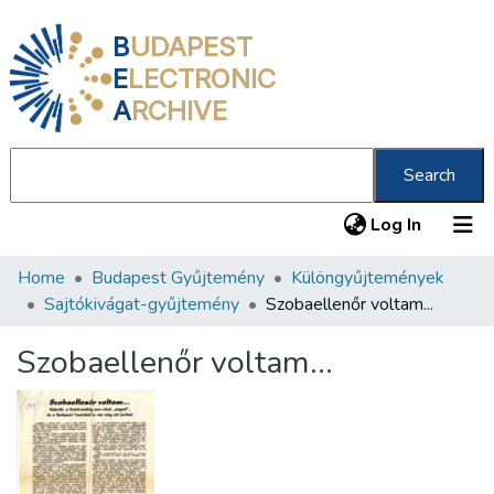
B
UDAPEST
E
LECTRONIC
A
RCHIVE
Search
(current
Log In
Home
Budapest Gyűjtemény
Különgyűjtemények
Communities & Collections
Sajtókivágat-gyűjtemény
Szobaellenőr voltam...
All of DSpace
Szobaellenőr voltam...
Statistics
About us