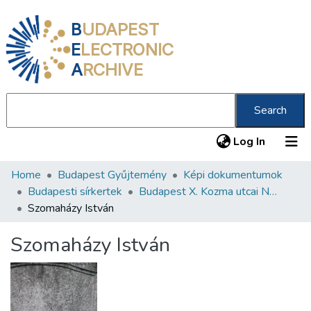
B
UDAPEST
E
LECTRONIC
A
RCHIVE
Search
(current
Log In
Home
Budapest Gyűjtemény
Képi dokumentumok
Communities & Collections
Budapesti sírkertek
Budapest X. Kozma utcai Neológ Zsidó Temető
All of DSpace
Szomaházy István
Statistics
Szomaházy István
About us