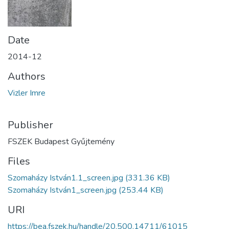
Date
2014-12
Authors
Vizler Imre
Publisher
FSZEK Budapest Gyűjtemény
Files
Szomaházy István1.1_screen.jpg
(331.36 KB)
Szomaházy István1_screen.jpg
(253.44 KB)
URI
https://bea.fszek.hu/handle/20.500.14711/61015