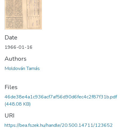
Date
1966-01-16
Authors
Moldován Tamás
Files
46de38e4a1c936acf7af56d90d6fec4c2f87f31b.pdf
(448.08 KB)
URI
https://bea.fszek.hu/handle/20.500.14711/123652