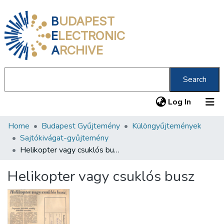
B
UDAPEST
E
LECTRONIC
A
RCHIVE
Search
(current
Log In
Home
Budapest Gyűjtemény
Különgyűjtemények
Communities & Collections
Sajtókivágat-gyűjtemény
All of DSpace
Helikopter vagy csuklós busz
Statistics
Helikopter vagy csuklós busz
About us