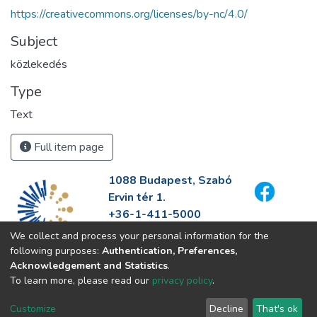
https://creativecommons.org/licenses/by-nc/4.0/
Subject
közlekedés
Type
Text
Full item page
1088 Budapest, Szabó
Ervin tér 1.
+36-1-411-5000
info@fszek.hu
We collect and process your personal information for the
https://fszek.hu
following purposes:
Authentication, Preferences,
Acknowledgement and Statistics
.
To learn more, please read our
privacy policy
.
Customize
Decline
That's ok