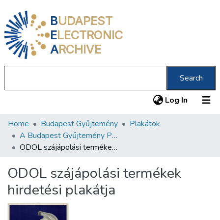
B
UDAPEST
E
LECTRONIC
A
RCHIVE
Search
(current
Log In
Home
Budapest Gyűjtemény
Plakátok
Communities & Collections
A Budapest Gyűjtemény Plakáttárának plakátjai
All of DSpace
ODOL szájápolási termékek hirdetési plakátja
Statistics
ODOL szájápolási termékek
About us
hirdetési plakátja