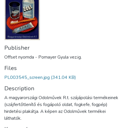
Publisher
Offset nyomda - Pomayer Gyula vez.ig.
Files
PL003545_screen.jpg
(341.04 KB)
Description
A magyarországi Odolművek R.t. szájápolási termékeinek
(szájfertőtlenítő és fogápoló oldat, fogkefe, fogpép)
hirdetési plakátja. A képen az Odolművek termékei
láthatók.