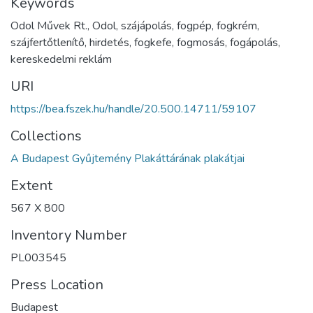
Keywords
Odol Művek Rt., Odol, szájápolás, fogpép, fogkrém,
szájfertőtlenítő, hirdetés, fogkefe, fogmosás, fogápolás,
kereskedelmi reklám
URI
https://bea.fszek.hu/handle/20.500.14711/59107
Collections
A Budapest Gyűjtemény Plakáttárának plakátjai
Extent
567 X 800
Inventory Number
PL003545
Press Location
Budapest