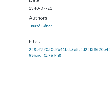
Date
1940-07-21
Authors
Thurzó Gábor
Files
229a677030d7b41bdc9e5c2d22f36620b42
68b.pdf
(1.75 MB)