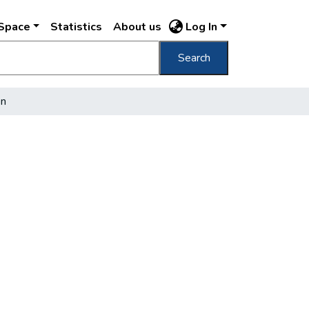
DSpace
Statistics
About us
Log In
Search
en