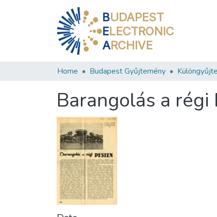
B
UDAPEST
E
LECTRONIC
A
RCHIVE
Home
Budapest Gyűjtemény
Különgyűjt
Barangolás a régi