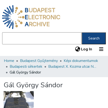
B
UDAPEST
E
LECTRONIC
A
RCHIVE
Search
(current
Log In
Home
Budapest Gyűjtemény
Képi dokumentumok
Communities & Collections
Budapesti sírkertek
Budapest X. Kozma utcai Neológ Zsidó Temető
All of DSpace
Gál György Sándor
Statistics
Gál György Sándor
About us