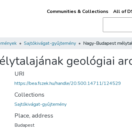
Communities & Collections
All of 
emények
Sajtókivágat-gyűjtemény
ytalajának geológiai ar
URI
https://bea.fszek.hu/handle/20.500.14711/124529
Collections
Sajtókivágat-gyűjtemény
Place, address
Budapest