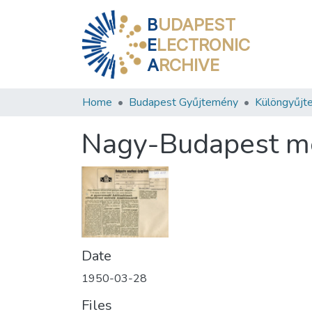
B
UDAPEST
E
LECTRONIC
A
RCHIVE
Home
Budapest Gyűjtemény
Különgyűjt
Nagy-Budapest mél
Date
1950-03-28
Files