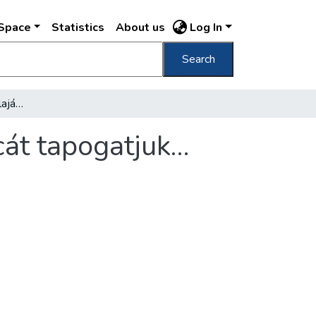
DSpace
Statistics
About us
Log In
Search
Nagy-Budapest mélytalajának geológiai arcát tapogatjuk…
cát tapogatjuk…