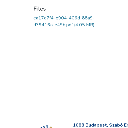
Files
ea17d7f4-e904-406d-88a9-
d39416cae49b.pdf
(4.05 MB)
1088 Budapest, Szabó Erv