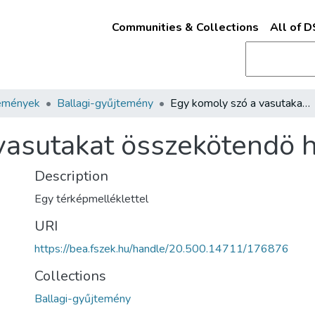
Communities & Collections
All of 
emények
Ballagi-gyűjtemény
Egy komoly szó a vasutakat összekötendö hid tárgyában
vasutakat összekötendö 
Description
Egy térképmelléklettel
URI
https://bea.fszek.hu/handle/20.500.14711/176876
Collections
Ballagi-gyűjtemény