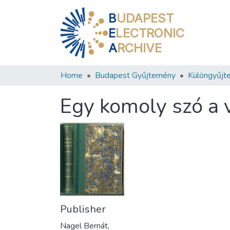
B
UDAPEST
E
LECTRONIC
A
RCHIVE
Home
Budapest Gyűjtemény
Különgyűjt
Egy komoly szó a 
Publisher
Nagel Bernát,