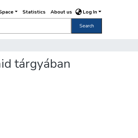
DSpace
Statistics
About us
Log In
Search
hid tárgyában