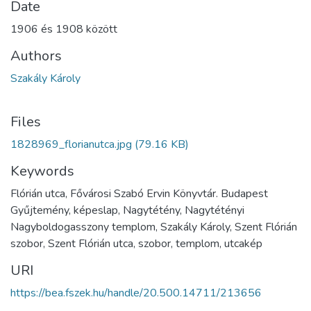
Date
1906 és 1908 között
Authors
Szakály Károly
Files
1828969_florianutca.jpg
(79.16 KB)
Keywords
Flórián utca, Fővárosi Szabó Ervin Könyvtár. Budapest
Gyűjtemény, képeslap, Nagytétény, Nagytétényi
Nagyboldogasszony templom, Szakály Károly, Szent Flórián
szobor, Szent Flórián utca, szobor, templom, utcakép
URI
https://bea.fszek.hu/handle/20.500.14711/213656