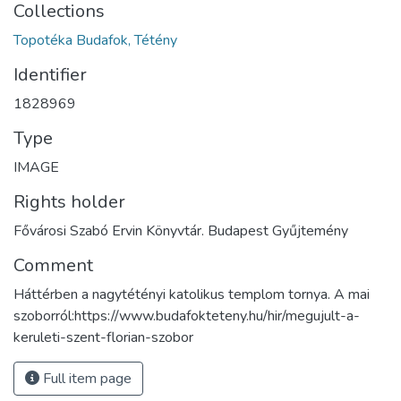
Collections
Topotéka Budafok, Tétény
Identifier
1828969
Type
IMAGE
Rights holder
Fővárosi Szabó Ervin Könyvtár. Budapest Gyűjtemény
Comment
Háttérben a nagytétényi katolikus templom tornya. A mai
szoborról:https://www.budafokteteny.hu/hir/megujult-a-
keruleti-szent-florian-szobor
Full item page