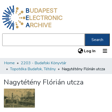
B
UDAPEST
E
LECTRONIC
A
RCHIVE
Search
(current
Log In
Home
2203 - Budafoki Könyvtár
Communities & Collections
Topotéka Budafok, Tétény
Nagytétény Flórián utcza
All of DSpace
Nagytétény Flórián utcza
Statistics
About us