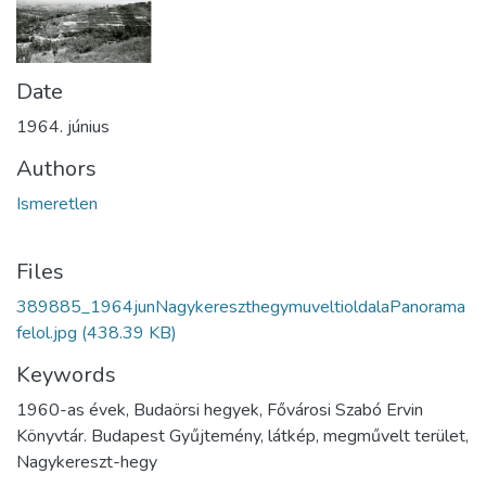
Date
1964. június
Authors
Ismeretlen
Files
389885_1964junNagykereszthegymuveltioldalaPanorama
felol.jpg
(438.39 KB)
Keywords
1960-as évek, Budaörsi hegyek, Fővárosi Szabó Ervin
Könyvtár. Budapest Gyűjtemény, látkép, megművelt terület,
Nagykereszt-hegy