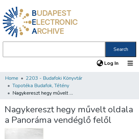
B
UDAPEST
E
LECTRONIC
A
RCHIVE
Search
(current
Log In
Home
2203 - Budafoki Könyvtár
Communities & Collections
Topotéka Budafok, Tétény
All of DSpace
Nagykereszt hegy művelt oldala a Panoráma vendéglő felől
Statistics
Nagykereszt hegy művelt oldala
About us
a Panoráma vendéglő felől