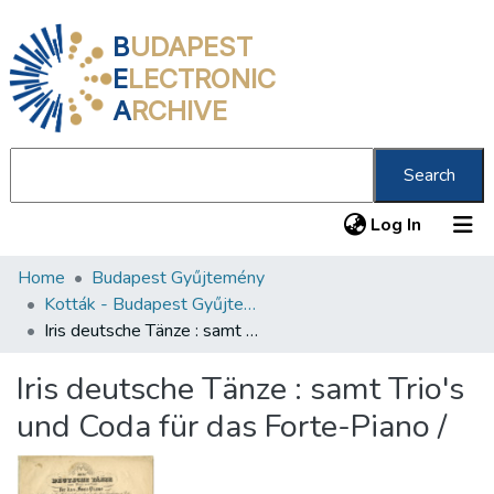
B
UDAPEST
E
LECTRONIC
A
RCHIVE
Search
(current
Log In
Home
Budapest Gyűjtemény
Communities & Collections
Kották - Budapest Gyűjtemény
All of DSpace
Iris deutsche Tänze : samt Trio's und Coda für das Forte-Piano /
Statistics
Iris deutsche Tänze : samt Trio's
About us
und Coda für das Forte-Piano /