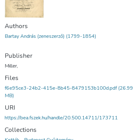
Authors
Bartay András (zeneszerző) (1799-1854)
Publisher
Miller,
Files
f6e95ce3-24b2-415e-8b45-8479153b100d.pdf
(26.99
MB)
URI
https://bea.fszek.hu/handle/20.500.14711/173711
Collections
Kották - Budapest Gyűjtemény