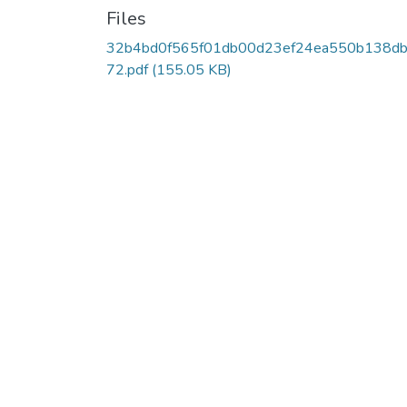
Files
32b4bd0f565f01db00d23ef24ea550b138db
72.pdf
(155.05 KB)