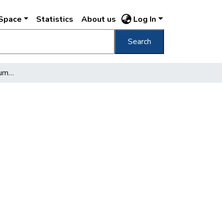
DSpace
Statistics
About us
Log In
Search
Buda közlekedési centrumának terve