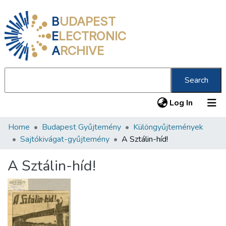
B
UDAPEST
E
LECTRONIC
A
RCHIVE
Search
(current
Log In
Home
Budapest Gyűjtemény
Különgyűjtemények
Communities & Collections
Sajtókivágat-gyűjtemény
A Sztálin-híd!
All of DSpace
A Sztálin-híd!
Statistics
About us