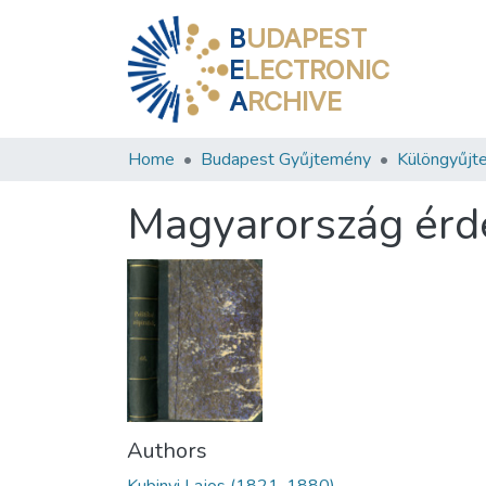
B
UDAPEST
E
LECTRONIC
A
RCHIVE
Home
Budapest Gyűjtemény
Különgyűjt
Magyarország érd
Authors