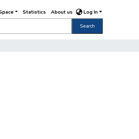
DSpace
Statistics
About us
Log In
Search