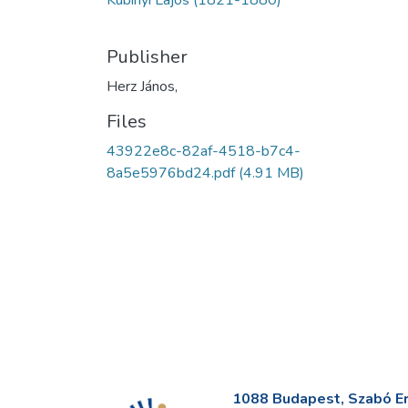
Kubinyi Lajos (1821-1880)
Publisher
Herz János,
Files
43922e8c-82af-4518-b7c4-
8a5e5976bd24.pdf
(4.91 MB)
1088 Budapest, Szabó Erv