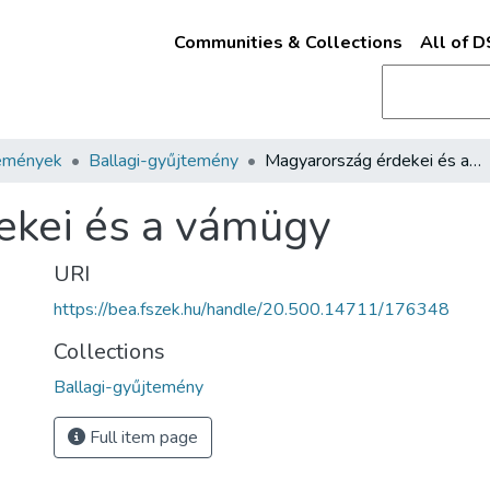
Communities & Collections
All of 
emények
Ballagi-gyűjtemény
Magyarország érdekei és a vámügy
ekei és a vámügy
URI
https://bea.fszek.hu/handle/20.500.14711/176348
Collections
Ballagi-gyűjtemény
Full item page