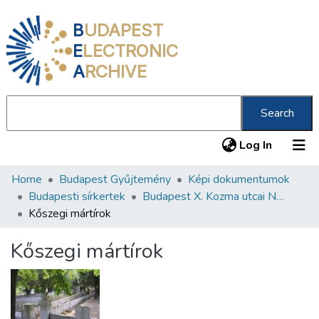
B
UDAPEST
E
LECTRONIC
A
RCHIVE
Search
(current
Log In
Home
Budapest Gyűjtemény
Képi dokumentumok
Communities & Collections
Budapesti sírkertek
Budapest X. Kozma utcai Neológ Zsidó Temető
All of DSpace
Kőszegi mártírok
Statistics
Kőszegi mártírok
About us