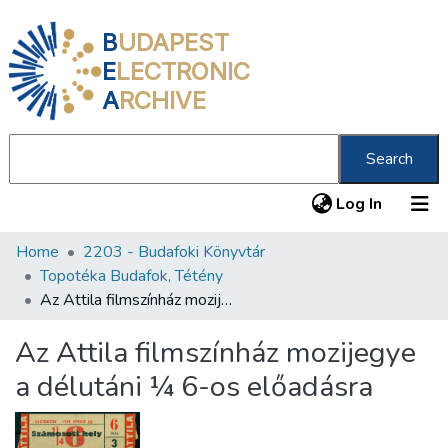
B
UDAPEST
E
LECTRONIC
A
RCHIVE
Search
(current
Log In
Home
2203 - Budafoki Könyvtár
Communities & Collections
Topotéka Budafok, Tétény
All of DSpace
Az Attila filmszínház mozijegye a délutáni ¼ 6-os előadásra
Statistics
Az Attila filmszínház mozijegye
About us
a délutáni ¼ 6-os előadásra