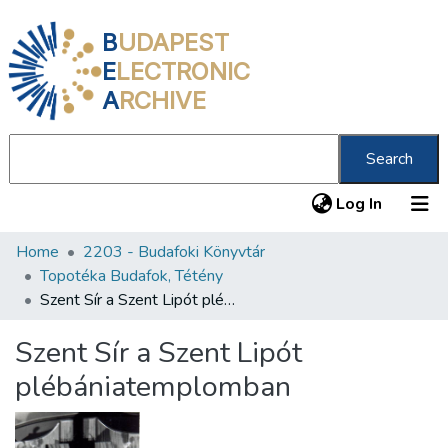
B
UDAPEST
E
LECTRONIC
A
RCHIVE
Search
(current
Log In
Home
2203 - Budafoki Könyvtár
Communities & Collections
Topotéka Budafok, Tétény
All of DSpace
Szent Sír a Szent Lipót plébániatemplomban
Statistics
Szent Sír a Szent Lipót
About us
plébániatemplomban