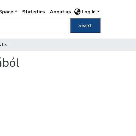
DSpace
Statistics
About us
Log In
Search
Új színház lesz a főváros legrégibb színházából
ából