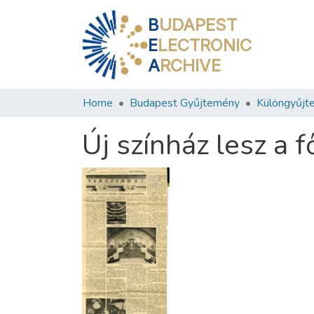
B
UDAPEST
E
LECTRONIC
A
RCHIVE
Home
Budapest Gyűjtemény
Különgyűjt
Új színház lesz a 