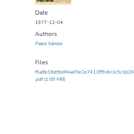
Date
1977-12-04
Authors
Palkó Sándor
Files
f5a8b18d9bdf4aef3e2e7413ff9c6c3c5c1b2
.pdf
(1.09 MB)