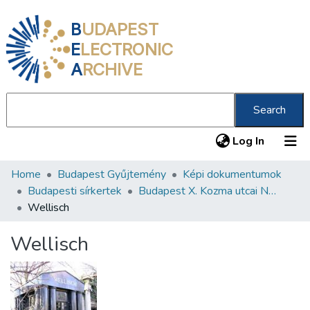
B
UDAPEST
E
LECTRONIC
A
RCHIVE
Search
(current
Log In
Home
Budapest Gyűjtemény
Képi dokumentumok
Communities & Collections
Budapesti sírkertek
Budapest X. Kozma utcai Neológ Zsidó Temető
All of DSpace
Wellisch
Statistics
Wellisch
About us