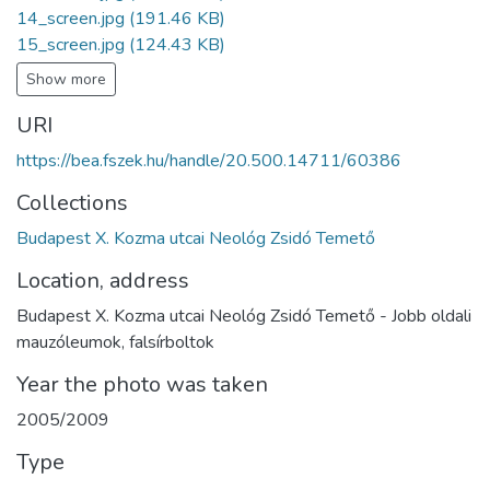
14_screen.jpg
(191.46 KB)
15_screen.jpg
(124.43 KB)
Show more
URI
https://bea.fszek.hu/handle/20.500.14711/60386
Collections
Budapest X. Kozma utcai Neológ Zsidó Temető
Location, address
Budapest X. Kozma utcai Neológ Zsidó Temető - Jobb oldali
mauzóleumok, falsírboltok
Year the photo was taken
2005/2009
Type