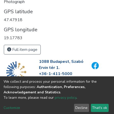
Photograph
GPS latitude
47.47918
GPS longitude
19.17783
Full item page
1088 Budapest, Szabó
Ervin tér 1.
+36-1-411-5000
info@fszek.hu
We collect and process your personal information for the
https://fszek.hu
following purposes:
Authentication, Preferences,
Acknowledgement and Statistics
.
To learn more, please read our
privacy policy
.
Customize
Decline
That's ok