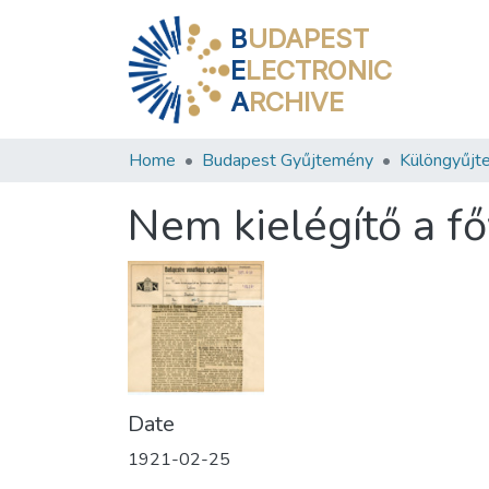
B
UDAPEST
E
LECTRONIC
A
RCHIVE
Home
Budapest Gyűjtemény
Különgyűjt
Nem kielégítő a fő
Date
1921-02-25