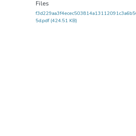
Files
f3d229aa3f4ecec503814a13112091c3a6b5
5d.pdf
(424.51 KB)