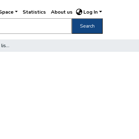
DSpace
Statistics
About us
Log In
Search
Nem kielégítő a főváros lisztellátása