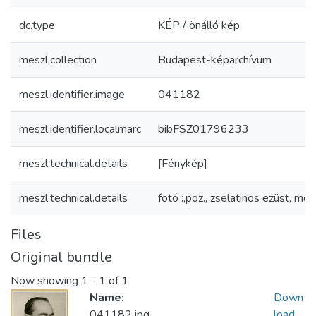
dc.type
KÉP / önálló kép
meszl.collection
Budapest-képarchívum
meszl.identifier.image
041182
meszl.identifier.localmarc
bibFSZ01796233
meszl.technical.details
[Fénykép]
meszl.technical.details
fotó :,poz., zselatinos ezüst, mo
Files
Original bundle
Now showing
1 - 1 of 1
Name:
Down
041182.jpg
load