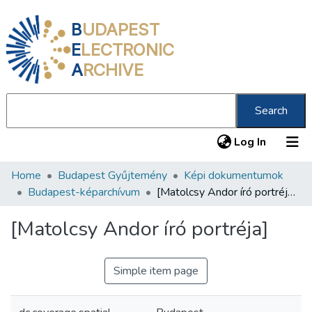
B
UDAPEST
E
LECTRONIC
A
RCHIVE
Search
(current
Log In
Home
Budapest Gyűjtemény
Képi dokumentumok
Communities & Collections
Budapest-képarchívum
[Matolcsy Andor író portréja]
All of DSpace
[Matolcsy Andor író portréja]
Statistics
About us
Simple item page