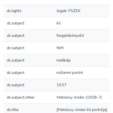
dc.rights
Jogok: FSZEK
dc.subject
író
dc.subject
forgatókönyvíró
dc.subject
férfi
dc.subject
mellkép
dc.subject
műtermi portré
dc.subject
1937
dc.subject.other
Matolcsy Andor (1908-?)
dc.title
[Matolcsy Andor író portréja]