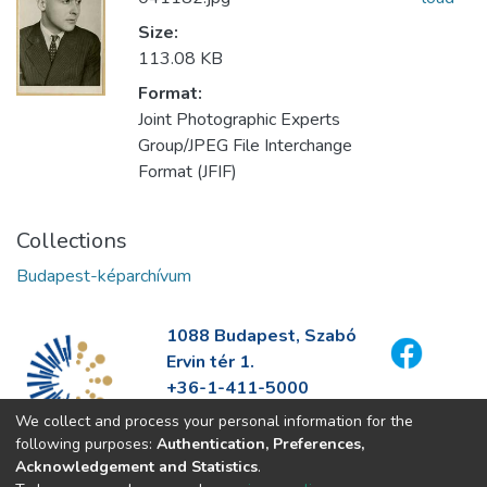
Size:
113.08 KB
Format:
Joint Photographic Experts
Group/JPEG File Interchange
Format (JFIF)
Collections
Budapest-képarchívum
1088 Budapest, Szabó
Ervin tér 1.
+36-1-411-5000
info@fszek.hu
We collect and process your personal information for the
https://fszek.hu
following purposes:
Authentication, Preferences,
Acknowledgement and Statistics
.