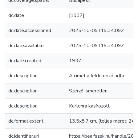
dc.coverage.spatial
Budapest
dc.date
[1937]
dc.date.accessioned
2025-10-09T19:34:09Z
dc.date.available
2025-10-09T19:34:09Z
dc.date.created
1937
dc.description
A címet a feldolgozó adta
dc.description
Szerző ismeretlen
dc.description
Kartonra kasírozott
dc.format.extent
13,5x8,7 cm, (teljes méret: 24,
dc.identifier.uri
https://bea.fszek.hu/handle/2