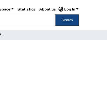
DSpace
Statistics
About us
Log In
Search
[Matolcsy Andor író portréja]