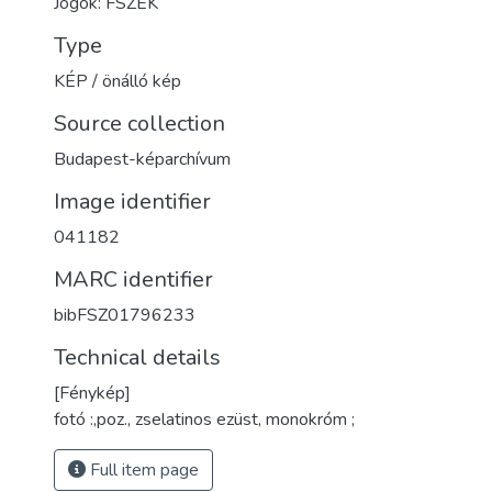
Jogok: FSZEK
Type
KÉP / önálló kép
Source collection
Budapest-képarchívum
Image identifier
041182
MARC identifier
bibFSZ01796233
Technical details
[Fénykép]
fotó :,poz., zselatinos ezüst, monokróm ;
Full item page