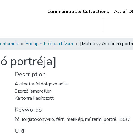
Communities & Collections
All of 
mentumok
Budapest-képarchívum
ó portréja]
Description
A címet a feldolgozó adta
Szerző ismeretlen
Kartonra kasírozott
Keywords
író
,
forgatókönyvíró
,
férfi
,
mellkép
,
műtermi portré
,
1937
URI