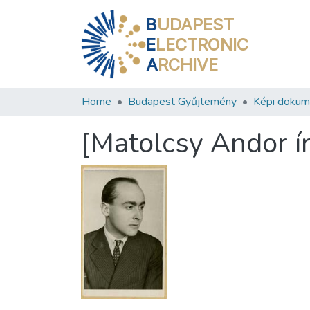
B
UDAPEST
E
LECTRONIC
A
RCHIVE
Home
Budapest Gyűjtemény
Képi doku
[Matolcsy Andor ír