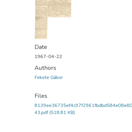
Date
1967-04-22
Authors
Fekete Gábor
Files
8139ee36735ef4c97f2961fbdbd584e08e80
43.pdf
(518.81 KB)