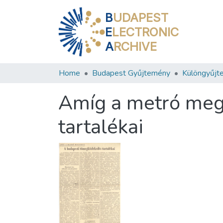
B
UDAPEST
E
LECTRONIC
A
RCHIVE
Home
Budapest Gyűjtemény
Különgyűjt
Amíg a metró meg
tartalékai