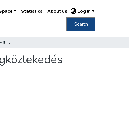
DSpace
Statistics
About us
Log In
Search
Amíg a metró megindul - a budapesti tömegközlekedés tartalékai
egközlekedés