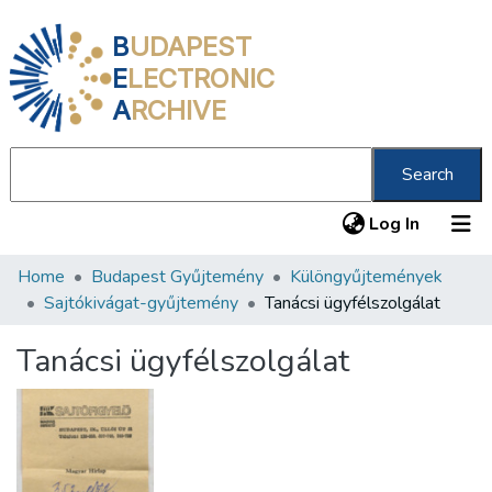
B
UDAPEST
E
LECTRONIC
A
RCHIVE
Search
(current
Log In
Home
Budapest Gyűjtemény
Különgyűjtemények
Communities & Collections
Sajtókivágat-gyűjtemény
Tanácsi ügyfélszolgálat
All of DSpace
Tanácsi ügyfélszolgálat
Statistics
About us