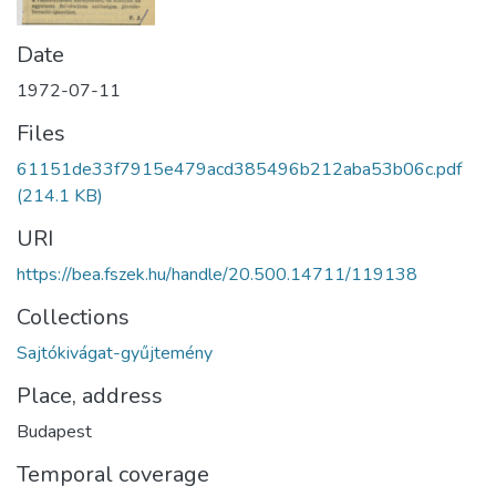
Date
1972-07-11
Files
61151de33f7915e479acd385496b212aba53b06c.pdf
(214.1 KB)
URI
https://bea.fszek.hu/handle/20.500.14711/119138
Collections
Sajtókivágat-gyűjtemény
Place, address
Budapest
Temporal coverage