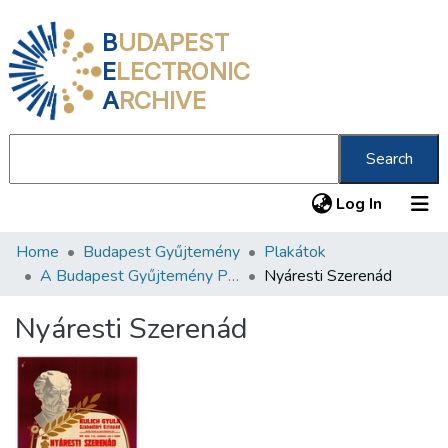
B
UDAPEST
E
LECTRONIC
A
RCHIVE
Search
(current
Log In
Home
Budapest Gyűjtemény
Plakátok
Communities & Collections
A Budapest Gyűjtemény Plakáttárának plakátjai
Nyáresti Szerenád
All of DSpace
Nyáresti Szerenád
Statistics
About us