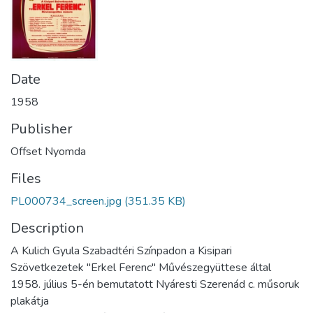
Date
1958
Publisher
Offset Nyomda
Files
PL000734_screen.jpg
(351.35 KB)
Description
A Kulich Gyula Szabadtéri Színpadon a Kisipari
Szövetkezetek "Erkel Ferenc" Művészegyüttese által
1958. július 5-én bemutatott Nyáresti Szerenád c. műsoruk
plakátja