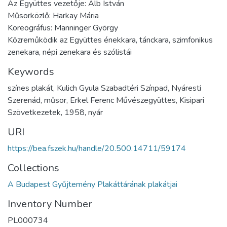
Az Együttes vezetője: Alb István
Műsorközlő: Harkay Mária
Koreográfus: Manninger György
Közreműködik az Együttes énekkara, tánckara, szimfonikus
zenekara, népi zenekara és szólistái
Keywords
színes plakát, Kulich Gyula Szabadtéri Színpad, Nyáresti
Szerenád, műsor, Erkel Ferenc Művészegyüttes, Kisipari
Szövetkezetek, 1958, nyár
URI
https://bea.fszek.hu/handle/20.500.14711/59174
Collections
A Budapest Gyűjtemény Plakáttárának plakátjai
Inventory Number
PL000734