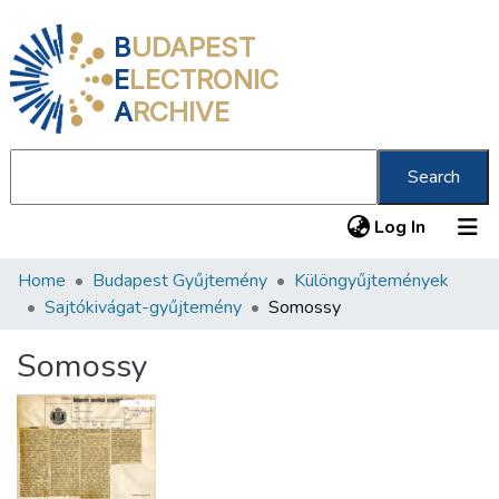
B
UDAPEST
E
LECTRONIC
A
RCHIVE
Search
(current
Log In
Home
Budapest Gyűjtemény
Különgyűjtemények
Communities & Collections
Sajtókivágat-gyűjtemény
Somossy
All of DSpace
Somossy
Statistics
About us