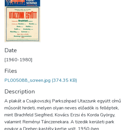
Date
[1960-1980]
Files
PL005088_screen.jpg
(374.35 KB)
Description
A plakát a Csajkovszkij Parkszínpad Utazzunk együtt című
műsorát hirdeti, melyen olyan neves előadók is felléptek,
mint Brachfeld Siegfried, Kovács Erzsi és Korda György,
valamint Reményi Tánczenekara. A tizedik kerületi park
egykor a Dreher-kastély kertje volt, 1950-ben