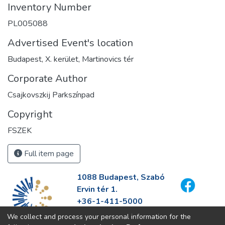
Inventory Number
PL005088
Advertised Event's location
Budapest, X. kerület, Martinovics tér
Corporate Author
Csajkovszkij Parkszínpad
Copyright
FSZEK
Full item page
1088 Budapest, Szabó
Ervin tér 1.
+36-1-411-5000
info@fszek.hu
We collect and process your personal information for the