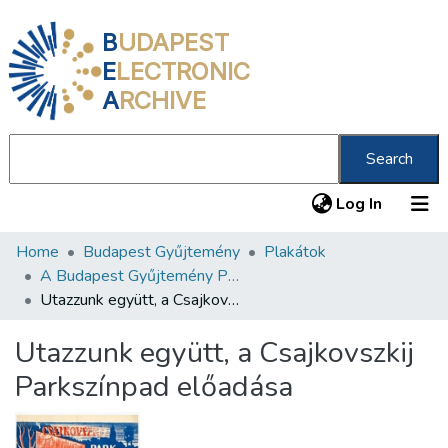
B
UDAPEST
E
LECTRONIC
A
RCHIVE
Search
(current
Log In
Home
Budapest Gyűjtemény
Plakátok
Communities & Collections
A Budapest Gyűjtemény Plakáttárának plakátjai
All of DSpace
Utazzunk együtt, a Csajkovszkij Parkszínpad előadása
Statistics
Utazzunk együtt, a Csajkovszkij
About us
Parkszínpad előadása