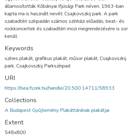
államosították Kőbányai Ifjúsági Park néven. 1963-ban
kapta ma is használt nevét: Csajkovszkij park. A park
szabadtéri színpadán számos színházi előadás, beat- és
rockkoncertek és szabadtéri mozi megrendezésére is sor
került.
Keywords
színes plakát, grafikus plakát, műsor plakát, Csajkovszkij
park, Csajkovszkij Parkszínpad
URI
https://bea.fszek.hu/handle/20.500.14711/58933
Collections
A Budapest Gyűjtemény Plakáttárának plakátjai
Extent
548x800