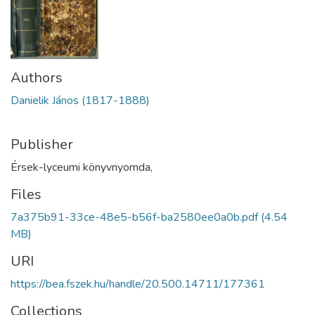
Authors
Danielik János (1817-1888)
Publisher
Érsek-lyceumi könyvnyomda,
Files
7a375b91-33ce-48e5-b56f-ba2580ee0a0b.pdf
(4.54
MB)
URI
https://bea.fszek.hu/handle/20.500.14711/177361
Collections