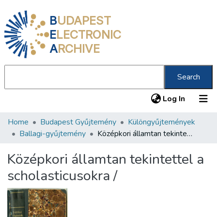
B
UDAPEST
E
LECTRONIC
A
RCHIVE
Search
(current
Log In
Home
Budapest Gyűjtemény
Különgyűjtemények
Communities & Collections
Ballagi-gyűjtemény
Középkori államtan tekintettel a scholasticusokra /
All of DSpace
Középkori államtan tekintettel a
Statistics
scholasticusokra /
About us