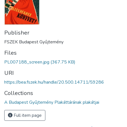
Publisher
FSZEK Budapest Gyűjtemény
Files
PL007188_screen.jpg
(367.75 KB)
URI
https://bea.fszek.hu/handle/20.500.14711/59286
Collections
A Budapest Gyűjtemény Plakáttárának plakátjai
Full item page