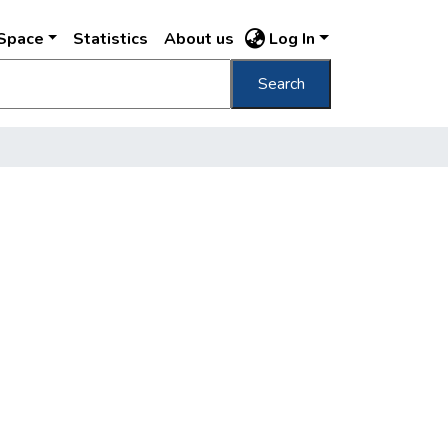
DSpace
Statistics
About us
Log In
Search