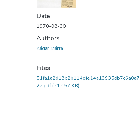
Date
1970-08-30
Authors
Kádár Márta
Files
51fa1a2d18b2b114dfe14a13935db7c6a0a
22.pdf
(313.57 KB)