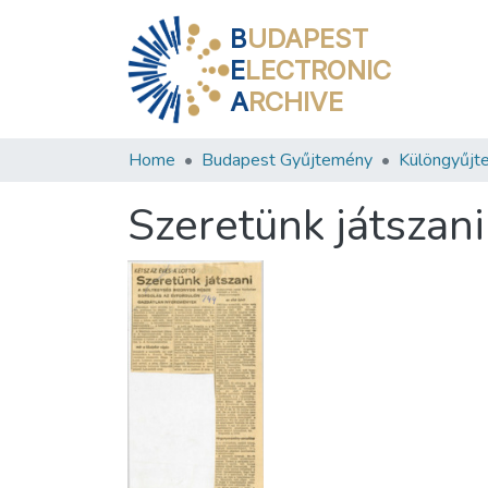
B
UDAPEST
E
LECTRONIC
A
RCHIVE
Home
Budapest Gyűjtemény
Különgyűjt
Szeretünk játszani