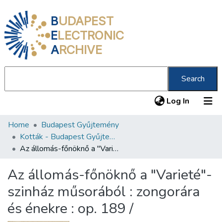
B
UDAPEST
E
LECTRONIC
A
RCHIVE
Search
(current
Log In
Home
Budapest Gyűjtemény
Communities & Collections
Kották - Budapest Gyűjtemény
All of DSpace
Az állomás-főnöknő a "Varieté"-szinház műsorából : zongorára és énekre : op. 189 /
Statistics
Az állomás-főnöknő a "Varieté"-
About us
szinház műsorából : zongorára
és énekre : op. 189 /