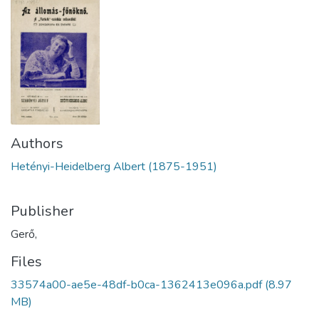
Authors
Hetényi-Heidelberg Albert (1875-1951)
Publisher
Gerő,
Files
33574a00-ae5e-48df-b0ca-1362413e096a.pdf
(8.97
MB)