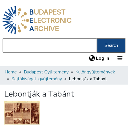
B
UDAPEST
E
LECTRONIC
A
RCHIVE
Search
(current
Log In
Home
Budapest Gyűjtemény
Különgyűjtemények
Communities & Collections
Sajtókivágat-gyűjtemény
Lebontják a Tabánt
All of DSpace
Lebontják a Tabánt
Statistics
About us