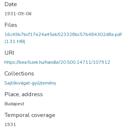
Date
1931-09-06
Files
16c49b7bcf17e24a45eb523328bc57b484302d8e.pdf
(1.31 MB)
URI
https://bea.fszek.hu/handle/20.500.14711/107912
Collections
Sajtókivágat-gyűjtemény
Place, address
Budapest
Temporal coverage
1931