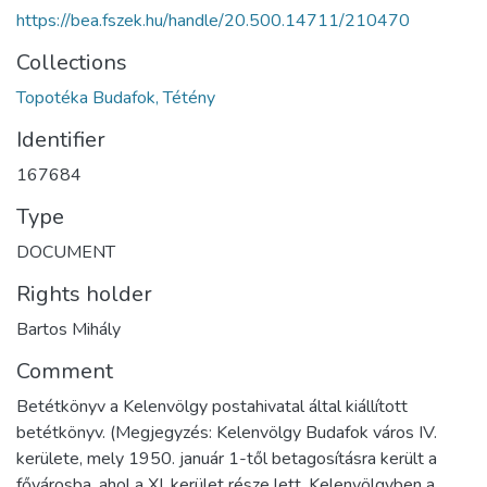
https://bea.fszek.hu/handle/20.500.14711/210470
Collections
Topotéka Budafok, Tétény
Identifier
167684
Type
DOCUMENT
Rights holder
Bartos Mihály
Comment
Betétkönyv a Kelenvölgy postahivatal által kiállított
betétkönyv. (Megjegyzés: Kelenvölgy Budafok város IV.
kerülete, mely 1950. január 1-től betagosításra került a
fővárosba, ahol a XI. kerület része lett. Kelenvölgyben a