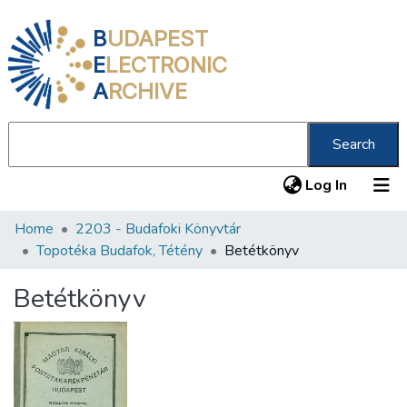
B
UDAPEST
E
LECTRONIC
A
RCHIVE
Search
(current
Log In
Home
2203 - Budafoki Könyvtár
Communities & Collections
Topotéka Budafok, Tétény
Betétkönyv
All of DSpace
Betétkönyv
Statistics
About us