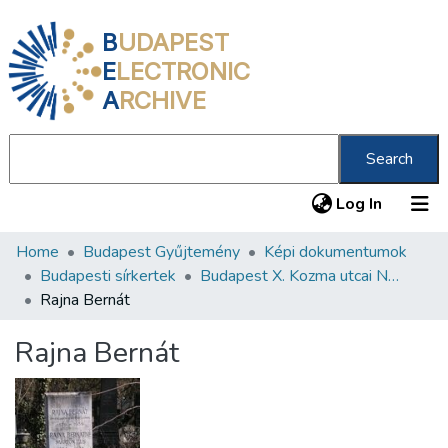
B
UDAPEST
E
LECTRONIC
A
RCHIVE
Search
(current
Log In
Home
Budapest Gyűjtemény
Képi dokumentumok
Communities & Collections
Budapesti sírkertek
Budapest X. Kozma utcai Neológ Zsidó Temető
All of DSpace
Rajna Bernát
Statistics
Rajna Bernát
About us