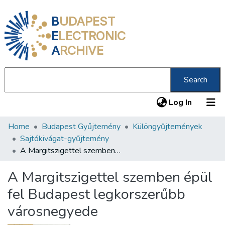
B
UDAPEST
E
LECTRONIC
A
RCHIVE
Search
(current
Log In
Home
Budapest Gyűjtemény
Különgyűjtemények
Communities & Collections
Sajtókivágat-gyűjtemény
All of DSpace
A Margitszigettel szemben épül fel Budapest legkorszerűbb városnegyede
Statistics
A Margitszigettel szemben épül
About us
fel Budapest legkorszerűbb
városnegyede