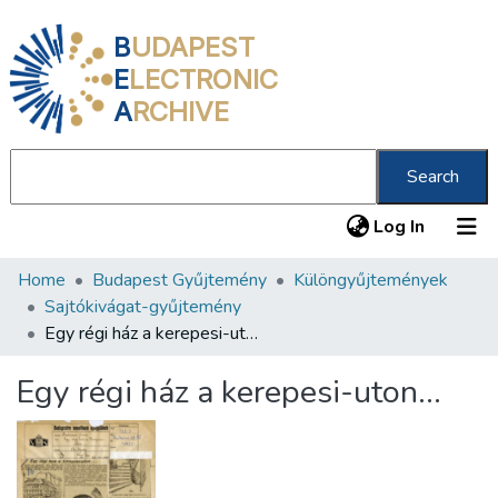
B
UDAPEST
E
LECTRONIC
A
RCHIVE
Search
(current
Log In
Home
Budapest Gyűjtemény
Különgyűjtemények
Communities & Collections
Sajtókivágat-gyűjtemény
All of DSpace
Egy régi ház a kerepesi-uton...
Statistics
Egy régi ház a kerepesi-uton...
About us