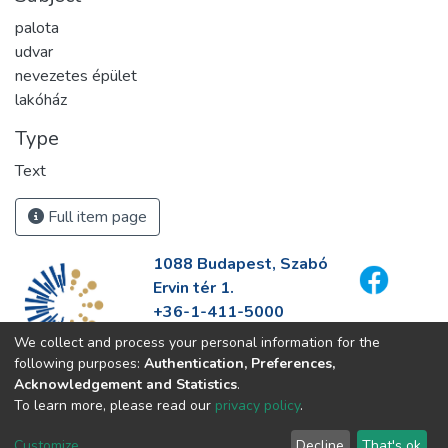
palota
udvar
nevezetes épület
lakóház
Type
Text
Full item page
1088 Budapest, Szabó
Ervin tér 1.
+36-1-411-5000
info@fszek.hu
We collect and process your personal information for the
https://fszek.hu
following purposes:
Authentication, Preferences,
Acknowledgement and Statistics
.
To learn more, please read our
privacy policy
.
Customize
Decline
That's ok