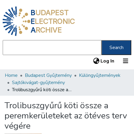
B
UDAPEST
E
LECTRONIC
A
RCHIVE
Search
(current
Log In
Home
Budapest Gyűjtemény
Különgyűjtemények
Communities & Collections
Sajtókivágat-gyűjtemény
All of DSpace
Trolibuszgyűrű köti össze a peremkerületeket az ötéves terv végére
Statistics
Trolibuszgyűrű köti össze a
About us
peremkerületeket az ötéves terv
végére