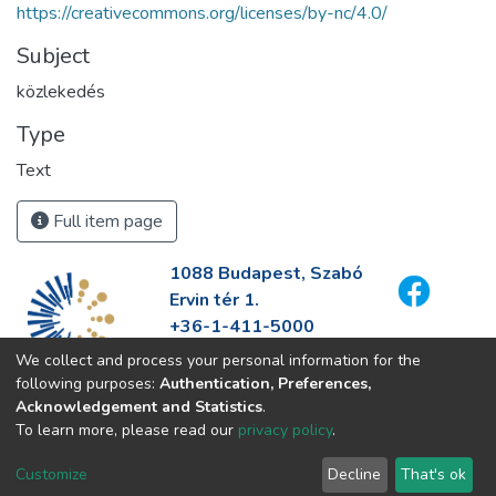
https://creativecommons.org/licenses/by-nc/4.0/
Subject
közlekedés
Type
Text
Full item page
1088 Budapest, Szabó
Ervin tér 1.
+36-1-411-5000
info@fszek.hu
We collect and process your personal information for the
https://fszek.hu
following purposes:
Authentication, Preferences,
Acknowledgement and Statistics
.
To learn more, please read our
privacy policy
.
Customize
Decline
That's ok