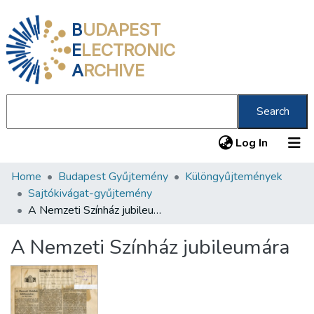
B
UDAPEST
E
LECTRONIC
A
RCHIVE
Search
(current
Log In
Home
Budapest Gyűjtemény
Különgyűjtemények
Communities & Collections
Sajtókivágat-gyűjtemény
All of DSpace
A Nemzeti Színház jubileumára
Statistics
A Nemzeti Színház jubileumára
About us