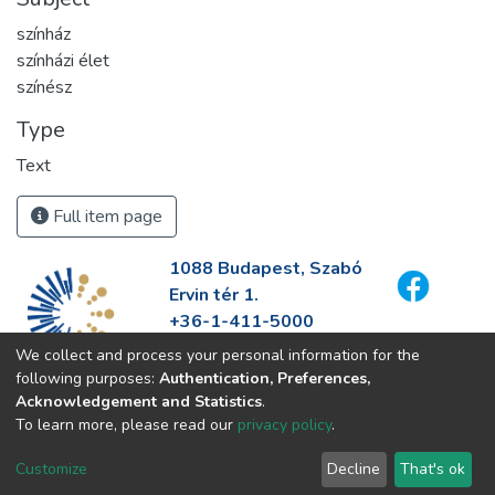
színház
színházi élet
színész
Type
Text
Full item page
1088 Budapest, Szabó
Ervin tér 1.
+36-1-411-5000
info@fszek.hu
We collect and process your personal information for the
https://fszek.hu
following purposes:
Authentication, Preferences,
Acknowledgement and Statistics
.
To learn more, please read our
privacy policy
.
Customize
Decline
That's ok