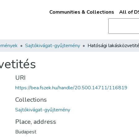
Communities & Collections
All of 
emények
Sajtókivágat-gyűjtemény
Hatósági lakásközvetit
vetités
URI
https://bea.fszek.hu/handle/20.500.14711/116819
Collections
Sajtókivágat-gyűjtemény
Place, address
Budapest