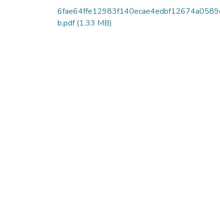
6fae64ffe12983f140ecae4edbf12674a0589
b.pdf
(1.33 MB)