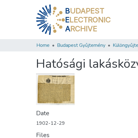
B
UDAPEST
E
LECTRONIC
A
RCHIVE
Home
Budapest Gyűjtemény
Különgyűjt
Hatósági lakásköz
Date
1902-12-29
Files