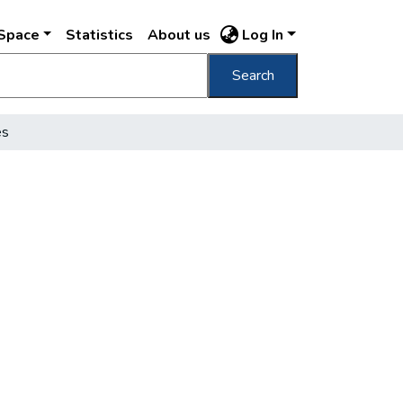
DSpace
Statistics
About us
Log In
Search
és