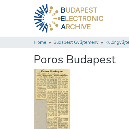
B
UDAPEST
E
LECTRONIC
A
RCHIVE
Home
Budapest Gyűjtemény
Különgyűjt
Poros Budapest