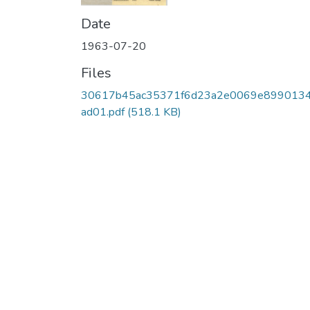
Date
1963-07-20
Files
30617b45ac35371f6d23a2e0069e899013
ad01.pdf
(518.1 KB)