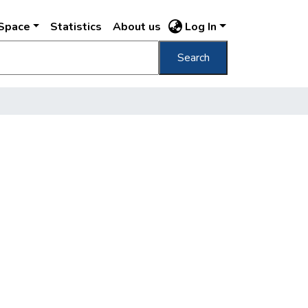
DSpace
Statistics
About us
Log In
Search