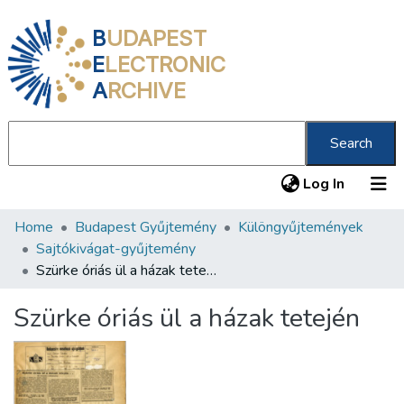
B
UDAPEST
E
LECTRONIC
A
RCHIVE
Search
(current
Log In
Home
Budapest Gyűjtemény
Különgyűjtemények
Communities & Collections
Sajtókivágat-gyűjtemény
All of DSpace
Szürke óriás ül a házak tetején
Statistics
Szürke óriás ül a házak tetején
About us